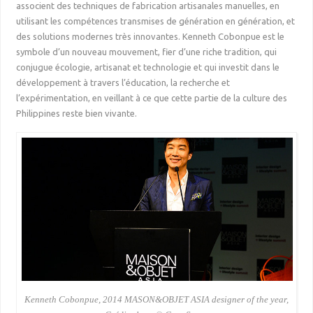
associent des techniques de fabrication artisanales manuelles, en
utilisant les compétences transmises de génération en génération, et
des solutions modernes très innovantes. Kenneth Cobonpue est le
symbole d’un nouveau mouvement, fier d’une riche tradition, qui
conjugue écologie, artisanat et technologie et qui investit dans le
développement à travers l’éducation, la recherche et
l’expérimentation, en veillant à ce que cette partie de la culture des
Philippines reste bien vivante.
Kenneth Cobonpue, 2014 MASON&OBJET ASIA designer of the year,