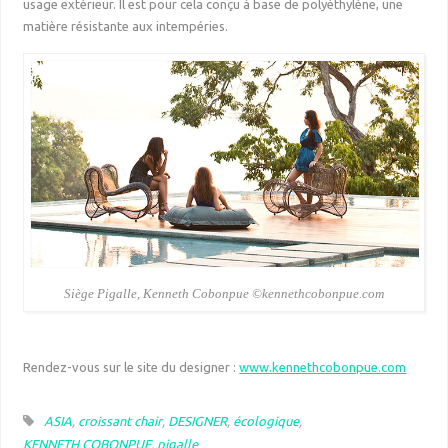
usage extérieur. Il est pour cela conçu à base de polyéthylène, une
matière résistante aux intempéries.
Siège Pigalle, Kenneth Cobonpue ©kennethcobonpue.com
Rendez-vous sur le site du designer :
www.kennethcobonpue.com
ASIA
,
croissant chair
,
DESIGNER
,
écologique
,
KENNETH COBONPUE
,
pigalle