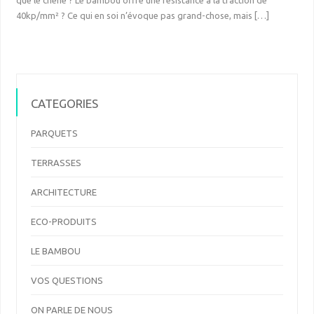
que le chêne ? Le bambou offre une résistance à la traction de
40kp/mm² ? Ce qui en soi n’évoque pas grand-chose, mais […]
CATEGORIES
PARQUETS
TERRASSES
ARCHITECTURE
ECO-PRODUITS
LE BAMBOU
VOS QUESTIONS
ON PARLE DE NOUS