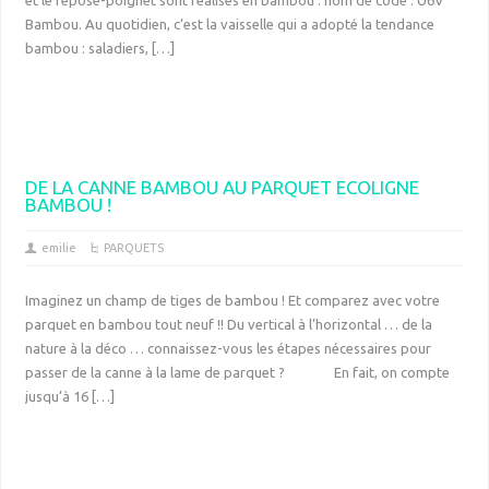
et le repose-poignet sont réalisés en bambou : nom de code : U6V
Bambou. Au quotidien, c’est la vaisselle qui a adopté la tendance
bambou : saladiers, […]
DE LA CANNE BAMBOU AU PARQUET ECOLIGNE
BAMBOU !
emilie
PARQUETS
Imaginez un champ de tiges de bambou ! Et comparez avec votre
parquet en bambou tout neuf !! Du vertical à l’horizontal … de la
nature à la déco … connaissez-vous les étapes nécessaires pour
passer de la canne à la lame de parquet ? En fait, on compte
jusqu’à 16 […]