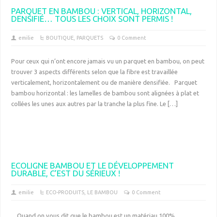
PARQUET EN BAMBOU : VERTICAL, HORIZONTAL,
DENSIFIÉ… TOUS LES CHOIX SONT PERMIS !
emilie
BOUTIQUE
,
PARQUETS
0 Comment
Pour ceux qui n’ont encore jamais vu un parquet en bambou, on peut
trouver 3 aspects différents selon que la fibre est travaillée
verticalement, horizontalement ou de manière densifiée. Parquet
bambou horizontal : les lamelles de bambou sont alignées à plat et
collées les unes aux autres par la tranche la plus fine. Le […]
ECOLIGNE BAMBOU ET LE DÉVELOPPEMENT
DURABLE, C’EST DU SÉRIEUX !
emilie
ECO-PRODUITS
,
LE BAMBOU
0 Comment
Quand on vous dit que le bambou est un matériau 100%