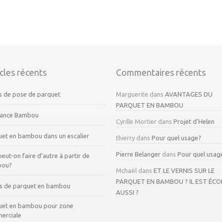
icles récents
Commentaires récents
s de pose de parquet
Marguerite
dans
AVANTAGES DU
PARQUET EN BAMBOU
ance Bambou
Cyrille Mortier
dans
Projet d’Helen
uet en bambou dans un escalier
thierry
dans
Pour quel usage?
Pierre Belanger
dans
Pour quel usag
eut-on faire d’autre à partir de
bou?
Mchaël
dans
ET LE VERNIS SUR LE
PARQUET EN BAMBOU ? IL EST ÉCO
s de parquet en bambou
AUSSI ?
uet en bambou pour zone
erciale