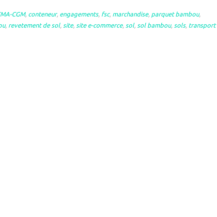
CMA-CGM
,
conteneur
,
engagements
,
fsc
,
marchandise
,
parquet bambou
,
ou
,
revetement de sol
,
site
,
site e-commerce
,
sol
,
sol bambou
,
sols
,
transport