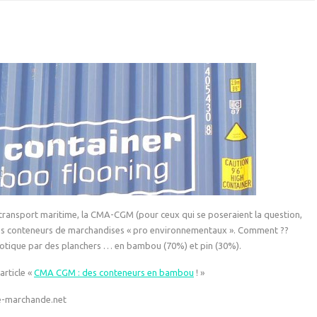
ransport maritime, la CMA-CGM (pour ceux qui se poseraient la question,
s conteneurs de marchandises « pro environnementaux ». Comment ??
otique par des planchers … en bambou (70%) et pin (30%).
’article «
CMA CGM : des conteneurs en bambou
! »
e-marchande.net